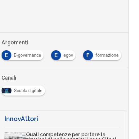
Argomenti
E
E
F
E-governance
egov
formazione
Canali
Scuola digitale
InnovAttori
Quali competenze per portare la