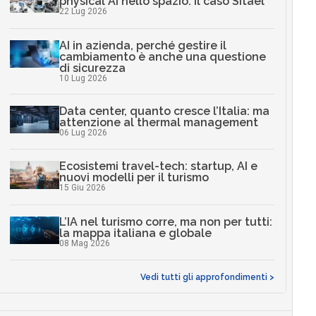
physical AI nello spazio: il caso Sitael
22 Lug 2026
AI in azienda, perché gestire il
cambiamento è anche una questione
di sicurezza
10 Lug 2026
Data center, quanto cresce l’Italia: ma
attenzione al thermal management
06 Lug 2026
Ecosistemi travel-tech: startup, AI e
nuovi modelli per il turismo
15 Giu 2026
L’IA nel turismo corre, ma non per tutti:
la mappa italiana e globale
08 Mag 2026
Vedi tutti gli approfondimenti >