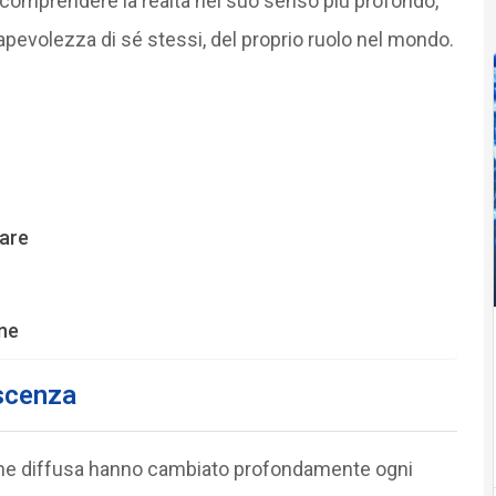
comprendere la realtà nel suo senso più profondo,
pevolezza di sé stessi, del proprio ruolo nel mondo.
vare
ane
oscenza
ione diffusa hanno cambiato profondamente ogni