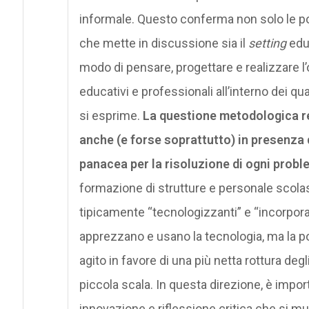
informale. Questo conferma non solo le pot
che mette in discussione sia il
setting
educ
modo di pensare, progettare e realizzare l
educativi e professionali all’interno dei qu
si esprime.
La questione metodologica re
anche (e forse soprattutto) in presenza
panacea per la risoluzione di ogni prob
formazione di strutture e personale scolas
tipicamente “tecnologizzanti” e “incorporan
apprezzano e usano la tecnologia, ma la por
agito in favore di una più netta rottura degl
piccola scala. In questa direzione, è import
innovazione e riflessione critica che si mu