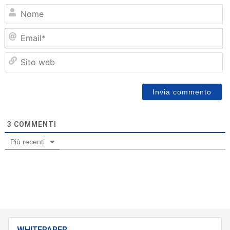
N
Em
Sit
we
3
COMMENTI
Più recenti
WHITEPAPER