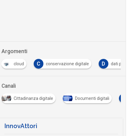
Argomenti
C
D
cloud
conservazione digitale
dati personal
Canali
I
Cittadinanza digitale
Documenti digitali
Id
InnovAttori