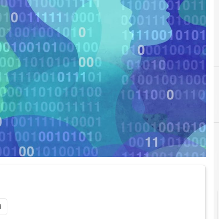
Agid Agenzia per l'Italia Digitale
A
Anagrafe unica
i