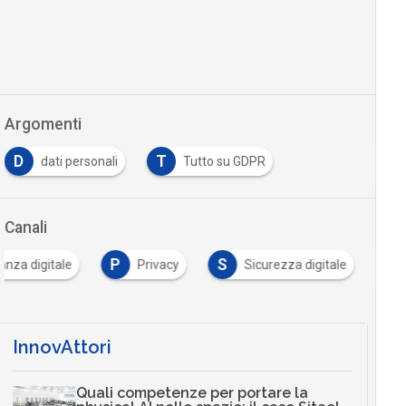
Argomenti
D
T
dati personali
Tutto su GDPR
Canali
P
S
anza digitale
Privacy
Sicurezza digitale
InnovAttori
Quali competenze per portare la