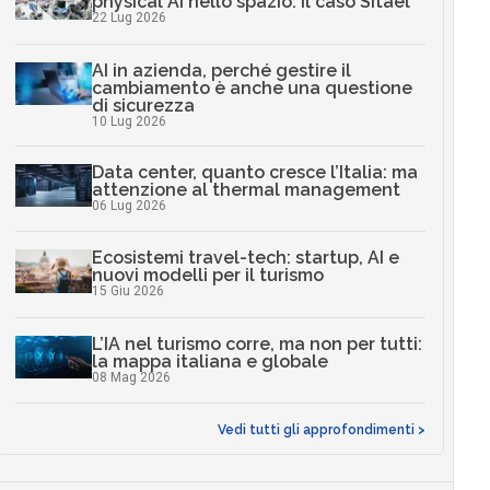
physical AI nello spazio: il caso Sitael
22 Lug 2026
AI in azienda, perché gestire il
cambiamento è anche una questione
di sicurezza
10 Lug 2026
Data center, quanto cresce l’Italia: ma
attenzione al thermal management
06 Lug 2026
Ecosistemi travel-tech: startup, AI e
nuovi modelli per il turismo
15 Giu 2026
L’IA nel turismo corre, ma non per tutti:
la mappa italiana e globale
08 Mag 2026
Vedi tutti gli approfondimenti >