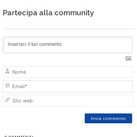
Partecipa alla community
N
Em
Sit
we