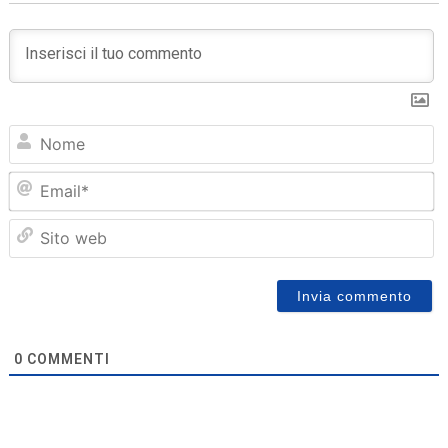
N
Em
Sit
we
0
COMMENTI