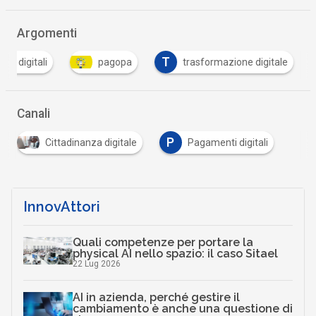
Argomenti
T
ti digitali
pagopa
trasformazione digitale
Canali
P
Cittadinanza digitale
Pagamenti digitali
InnovAttori
Quali competenze per portare la
physical AI nello spazio: il caso Sitael
22 Lug 2026
AI in azienda, perché gestire il
cambiamento è anche una questione di