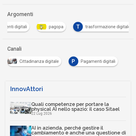
Argomenti
T
ti digitali
pagopa
trasformazione digitale
Canali
P
Cittadinanza digitale
Pagamenti digitali
InnovAttori
Quali competenze per portare la
physical AI nello spazio: il caso Sitael
22 Lug 2026
AI in azienda, perché gestire il
cambiamento è anche una questione di