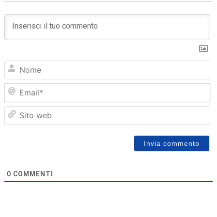
N
Em
Sit
we
0
COMMENTI