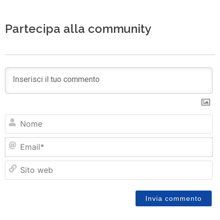
Partecipa alla community
N
Em
Si
w