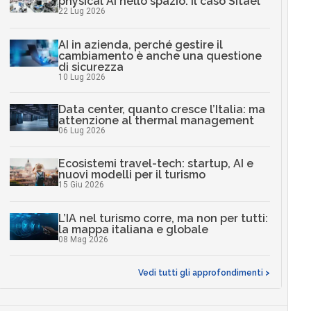
physical AI nello spazio: il caso Sitael
22 Lug 2026
AI in azienda, perché gestire il
cambiamento è anche una questione
di sicurezza
10 Lug 2026
Data center, quanto cresce l’Italia: ma
attenzione al thermal management
06 Lug 2026
Ecosistemi travel-tech: startup, AI e
nuovi modelli per il turismo
15 Giu 2026
L’IA nel turismo corre, ma non per tutti:
la mappa italiana e globale
08 Mag 2026
Vedi tutti gli approfondimenti >