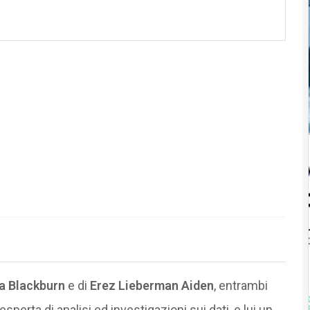
a Blackburn
e di
Erez Lieberman Aiden
, entrambi
esperta di analisi ed investigazioni sui dati, e lui un