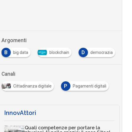
Argomenti
B
D
big data
blockchain
democrazia
Canali
P
Cittadinanza digitale
Pagamenti digitali
InnovAttori
Quali competenze per portare la