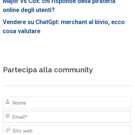
Major vs Cox: chi risponde della pirateria
online degli utenti?
Vendere su ChatGpt: merchant al bivio, ecco
cosa valutare
Partecipa alla community
N
Em
Si
w