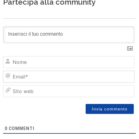
Partecipa alla community
N
Em
Si
w
0
COMMENTI