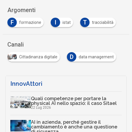
Argomenti
F
I
T
formazione
istat
tracciabilità
Canali
D
Cittadinanza digitale
data management
InnovAttori
Quali competenze per portare la
physical AI nello spazio: il caso Sitael
22 Lug 2026
AI in azienda, perché gestire il
cambiamento è anche una questione
di sicurezza