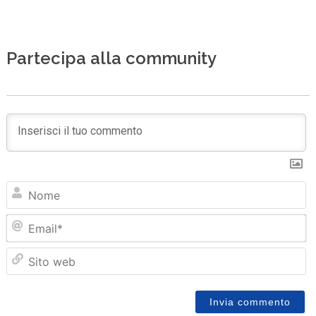
Partecipa alla community
N
Em
Sit
we