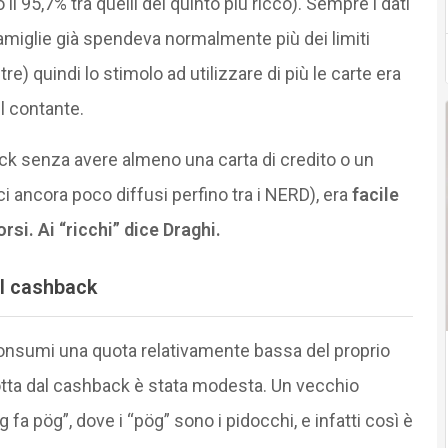
il 95,7% tra quelli del quinto più ricco). Sempre i dati
famiglie già spendeva normalmente più dei limiti
) quindi lo stimolo ad utilizzare di più le carte era
l contante.
ack senza avere almeno una carta di credito o un
i ancora poco diffusi perfino tra i NERD), era
facile
rsi. Ai “ricchi” dice Draghi.
il cashback
 consumi una quota relativamente bassa del proprio
otta dal cashback è stata modesta. Un vecchio
 fa pög”, dove i “pög” sono i pidocchi, e infatti così è