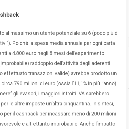
ashback
to al massimo un utente potenziale su 6 (poco più di
attivi”). Poiché la spesa media annuale per ogni carta
enti a 4.800 euro negli 8 mesi dell’esperimento
mprobabile) raddoppio dell’attività degli aderenti
no effettuato transazioni valide) avrebbe prodotto un
irca 790 milioni di euro (ossia l’11,1% in più l’anno).
mere” gli evasori, i maggiori introiti IVA sarebbero
i per le altre imposte un’altra cinquantina. In sintesi,
nno per il cashback per incassare meno di 200 milioni
orevole e altrettanto improbabile. Anche l’impatto