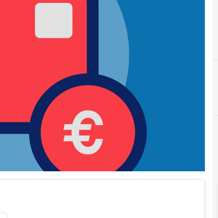
F
fattura elettronica