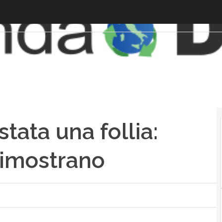
tata una follia:
 dimostrano