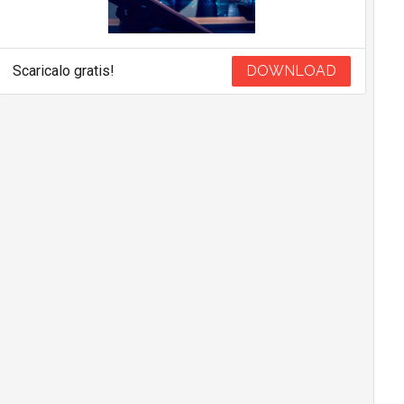
Scaricalo gratis!
DOWNLOAD