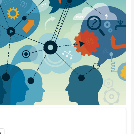
D
C
i