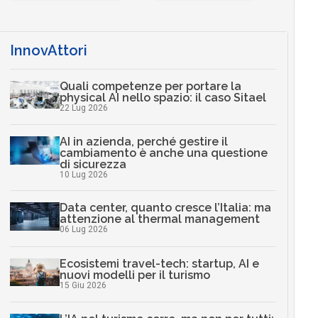
InnovAttori
Quali competenze per portare la
physical AI nello spazio: il caso Sitael
22 Lug 2026
AI in azienda, perché gestire il
cambiamento è anche una questione
di sicurezza
10 Lug 2026
Data center, quanto cresce l’Italia: ma
attenzione al thermal management
06 Lug 2026
Ecosistemi travel-tech: startup, AI e
nuovi modelli per il turismo
15 Giu 2026