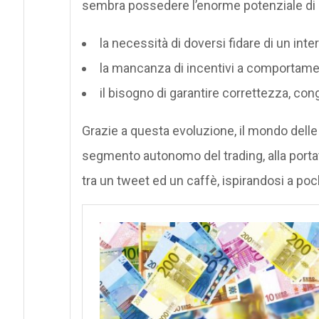
sembra possedere l’enorme potenziale di ri
la necessità di doversi fidare di un int
la mancanza di incentivi a comportam
il bisogno di garantire correttezza, congru
Grazie a questa evoluzione, il mondo dell
segmento autonomo del trading, alla portata
tra un tweet ed un caffè, ispirandosi a poch