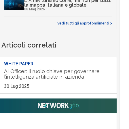
L’IA nel turismo corre, ma non per tutti:
la mappa italiana e globale
08 Mag 2026
Vedi tutti gli approfondimenti >
Articoli correlati
WHITE PAPER
AI Officer: il ruolo chiave per governare
l’intelligenza artificiale in azienda
30 Lug 2025