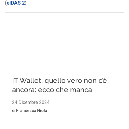
(
eIDAS 2
).