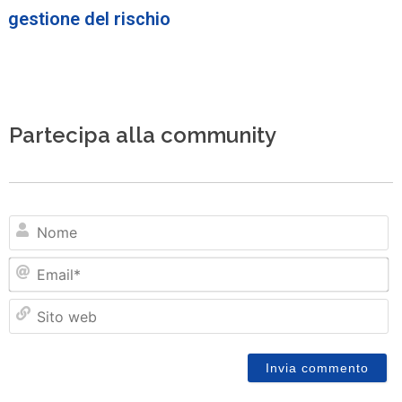
gestione del rischio
Partecipa alla community
N
Em
Si
w