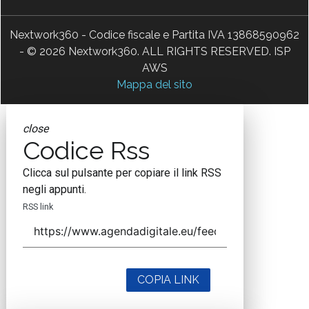
Nextwork360 - Codice fiscale e Partita IVA 13868590962
- © 2026 Nextwork360. ALL RIGHTS RESERVED. ISP
AWS
Mappa del sito
close
Codice Rss
Clicca sul pulsante per copiare il link RSS
negli appunti.
RSS link
COPIA LINK