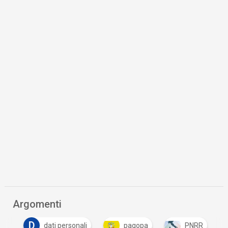
Argomenti
D
T
dati personali
pagopa
PNRR