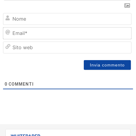
N
Em
Si
w
0
COMMENTI