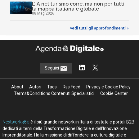
Argomenti
D
D
dati personali
democrazia