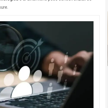
ure​.