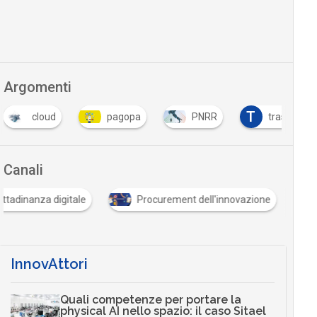
Argomenti
T
cloud
pagopa
PNRR
trasformaz
Canali
ittadinanza digitale
Procurement dell'innovazione
InnovAttori
Quali competenze per portare la
physical AI nello spazio: il caso Sitael