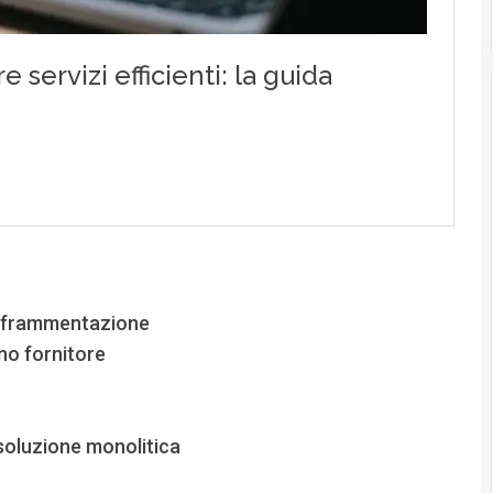
di frammentazione
no fornitore
 soluzione monolitica