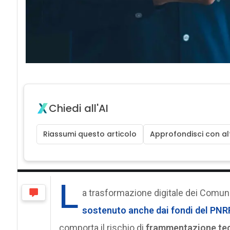
Chiedi all'AI
Riassumi questo articolo
Approfondisci con alt
L
a trasformazione digitale dei Comuni
sostenuto anche dai fondi del PNR
comporta il rischio di
frammentazione te