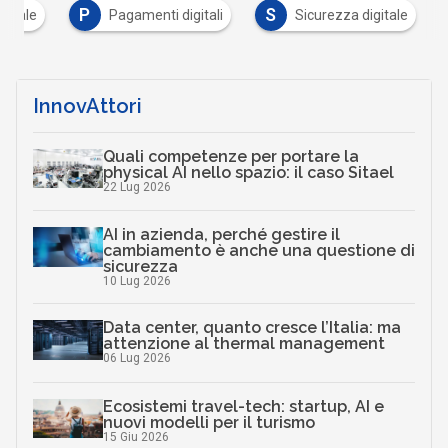
P
S
gitale
Pagamenti digitali
Sicurezza digitale
InnovAttori
Quali competenze per portare la
physical AI nello spazio: il caso Sitael
22 Lug 2026
AI in azienda, perché gestire il
cambiamento è anche una questione di
sicurezza
10 Lug 2026
Data center, quanto cresce l’Italia: ma
attenzione al thermal management
06 Lug 2026
Ecosistemi travel-tech: startup, AI e
nuovi modelli per il turismo
15 Giu 2026