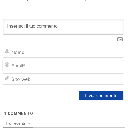
N
Em
Sit
we
1
COMMENTO
Più recenti