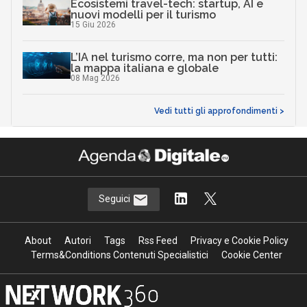
Ecosistemi travel-tech: startup, AI e
nuovi modelli per il turismo
15 Giu 2026
L’IA nel turismo corre, ma non per tutti:
la mappa italiana e globale
08 Mag 2026
Vedi tutti gli approfondimenti >
Seguici
About
Autori
Tags
Rss Feed
Privacy e Cookie Policy
Terms&Conditions Contenuti Specialistici
Cookie Center