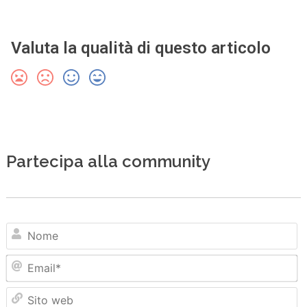
Valuta la qualità di questo articolo
Partecipa alla community
N
Em
Sit
we