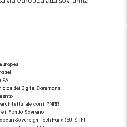
e europea
ropei
a PA
uridica dei Digital Commons
amento
a architetturale con il PNRR
ni e il Fondo Sovrano
European Sovereign Tech Fund (EU-STF)