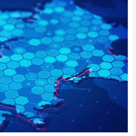
B
banda ultra larga