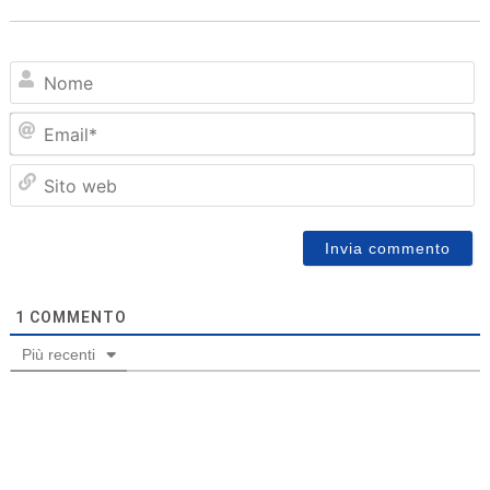
N
Em
Sit
we
1
COMMENTO
Più recenti