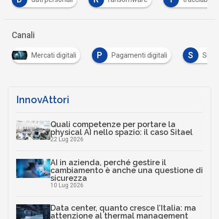
Canali
P
S
igitali
Pagamenti digitali
Sicurezza digitale
InnovAttori
Quali competenze per portare la
physical AI nello spazio: il caso Sitael
22 Lug 2026
AI in azienda, perché gestire il
cambiamento è anche una questione di
sicurezza
10 Lug 2026
Data center, quanto cresce l’Italia: ma
attenzione al thermal management