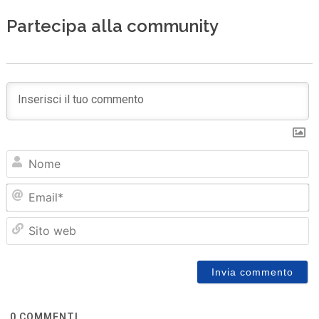
Partecipa alla community
N
Em
Sit
we
0
COMMENTI