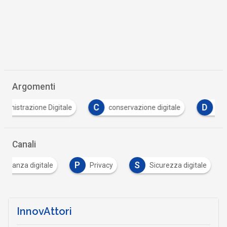
Argomenti
C
D
D
conservazione digitale
dati personali
D
Canali
P
S
adinanza digitale
Privacy
Sicurezza digitale
InnovAttori