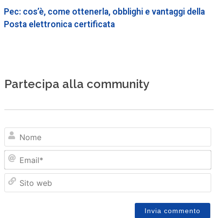
Pec: cos’è, come ottenerla, obblighi e vantaggi della
Posta elettronica certificata
Partecipa alla community
N
Em
Sit
we