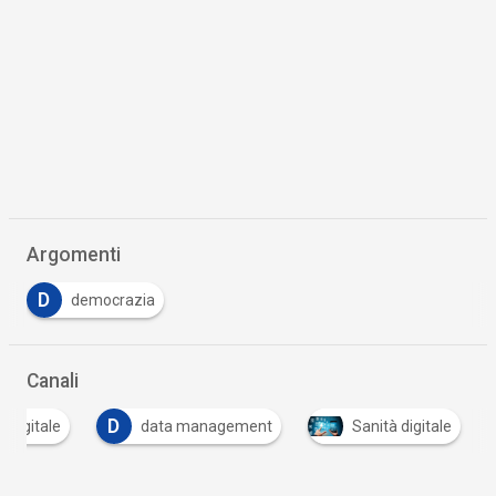
Argomenti
D
democrazia
Canali
D
 digitale
data management
Sanità digitale