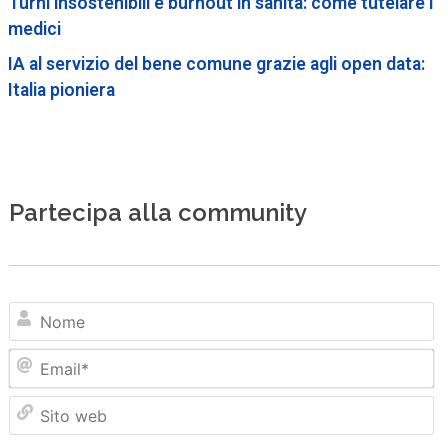
Turni insostenibili e burnout in sanità: come tutelare i
medici
IA al servizio del bene comune grazie agli open data:
Italia pioniera
Partecipa alla community
N
Em
Sit
we