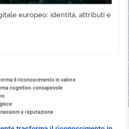
sforma il riconoscimento in valore
stema cognitivo consapevole
io
agisce
nnessioni e reputazione
igente trasforma il riconoscimento in