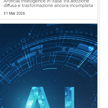
Artificial Intelligence in Italia: tra adozione
diffusa e trasformazione ancora incompleta
31 Mar 2026