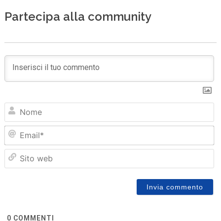
Partecipa alla community
N
Em
Sit
we
0
COMMENTI