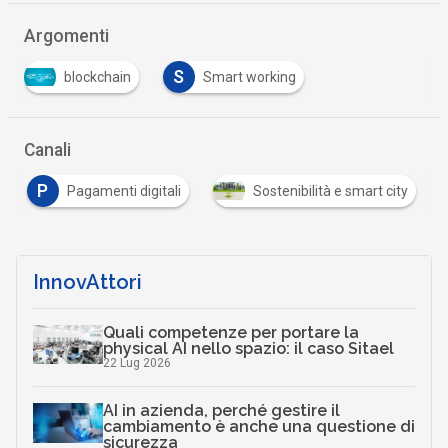
Argomenti
S
blockchain
Smart working
Canali
P
Pagamenti digitali
Sostenibilità e smart city
InnovAttori
Quali competenze per portare la
physical AI nello spazio: il caso Sitael
22 Lug 2026
AI in azienda, perché gestire il
cambiamento è anche una questione di
sicurezza