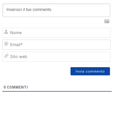
N
Em
Sit
we
0
COMMENTI