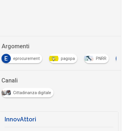
Argomenti
P
eprocurement
pagopa
PNRR
procur
Canali
Cittadinanza digitale
InnovAttori