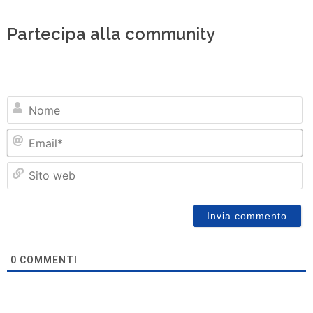
Partecipa alla community
N
Em
Si
w
0
COMMENTI