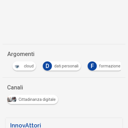
Argomenti
D
F
cloud
dati personali
formazione
Canali
Cittadinanza digitale
InnovAttori