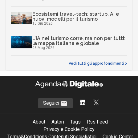
Ecosistemi travel-tech: startup, AI e
nuovi modelli per il turismo
15 Giu 2026
L’IA nel turismo corre, ma non per tutti:
la mappa italiana e globale
08 Mag 2026
Vedi tutti gli approfondimenti >
Seguici
About
Autori
Tags
Rss Feed
Privacy e Cookie Policy
Terms&Conditions Contenuti Specialistici
Cookie Center