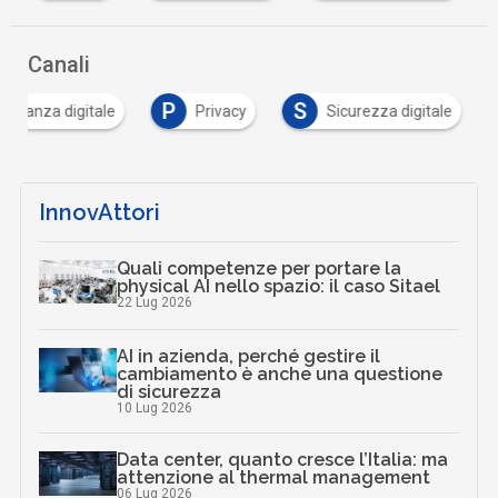
Canali
P
S
adinanza digitale
Privacy
Sicurezza digitale
InnovAttori
Quali competenze per portare la
physical AI nello spazio: il caso Sitael
22 Lug 2026
AI in azienda, perché gestire il
cambiamento è anche una questione
di sicurezza
10 Lug 2026
Data center, quanto cresce l’Italia: ma
attenzione al thermal management
06 Lug 2026