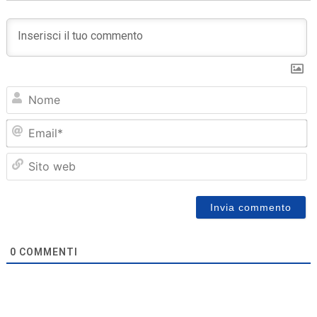
N
Em
Sit
we
0
COMMENTI