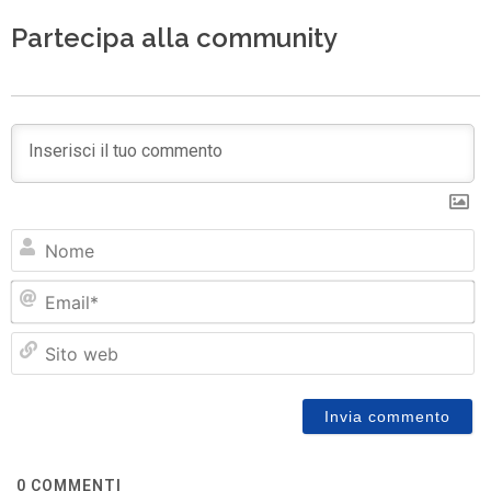
Partecipa alla community
N
Em
Si
w
0
COMMENTI