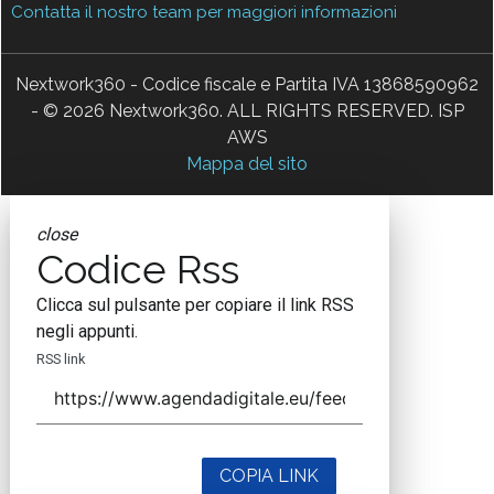
Contatta il nostro team per maggiori informazioni
Nextwork360 - Codice fiscale e Partita IVA 13868590962
- © 2026 Nextwork360. ALL RIGHTS RESERVED. ISP
AWS
Mappa del sito
close
Codice Rss
Clicca sul pulsante per copiare il link RSS
negli appunti.
RSS link
COPIA LINK