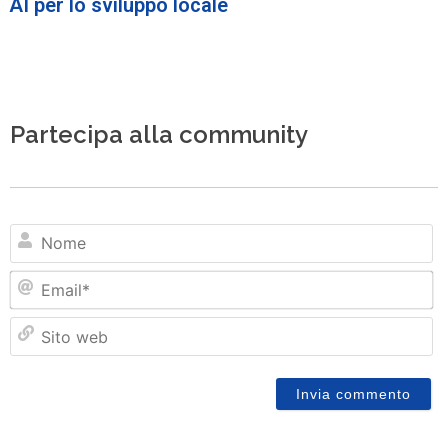
AI per lo sviluppo locale
Partecipa alla community
N
Em
Si
w