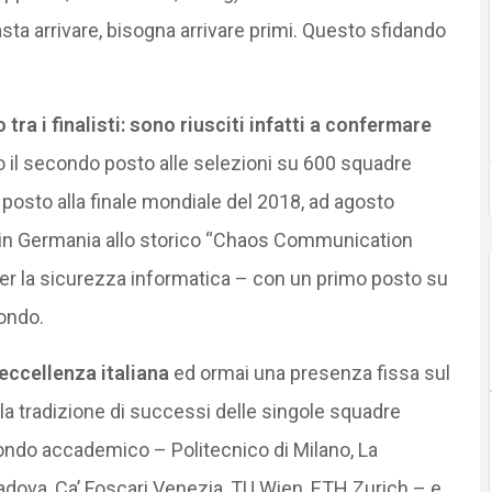
asta arrivare, bisogna arrivare primi. Questo sfidando
a i finalisti: sono riusciti infatti a confermare
 il secondo posto alle selezioni su 600 squadre
o posto alla finale mondiale del 2018, ad agosto
ia in Germania allo storico “Chaos Communication
er la sicurezza informatica – con un primo posto su
mondo.
eccellenza italiana
ed ormai una presenza fissa sul
a tradizione di successi delle singole squadre
ondo accademico – Politecnico di Milano, La
adova, Ca’ Foscari Venezia, TU Wien, ETH Zurich – e