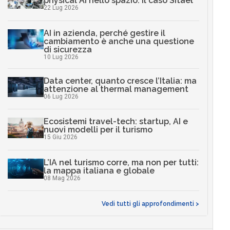
physical AI nello spazio: il caso Sitael
22 Lug 2026
AI in azienda, perché gestire il
cambiamento è anche una questione
di sicurezza
10 Lug 2026
Data center, quanto cresce l’Italia: ma
attenzione al thermal management
06 Lug 2026
Ecosistemi travel-tech: startup, AI e
nuovi modelli per il turismo
15 Giu 2026
L’IA nel turismo corre, ma non per tutti:
la mappa italiana e globale
08 Mag 2026
Vedi tutti gli approfondimenti >