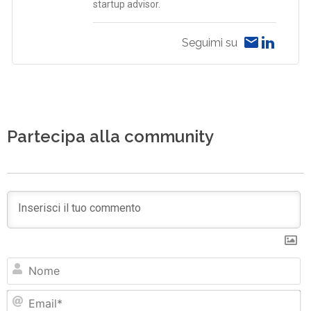
startup advisor.
Seguimi su
Partecipa alla community
N
Em