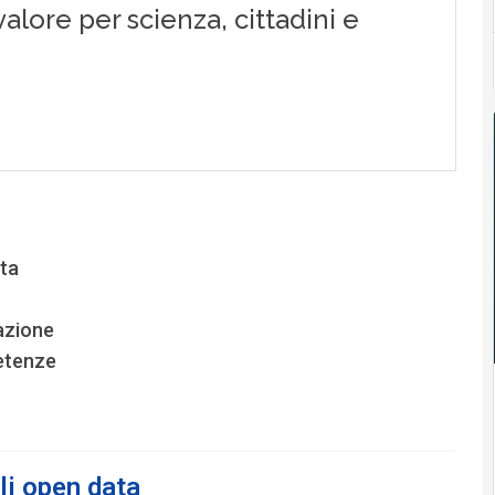
ata
razione
etenze
gli open data