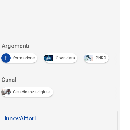
Argomenti
F
formazione
Open data
PNRR
S
Canali
Cittadinanza digitale
InnovAttori