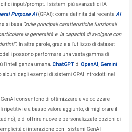
ifici input/prompt. I sistemi più avanzati di IA
eral Purpose AI
(GPAI): come definita dal recente
AI
e si basa
“sulle principali caratteristiche funzionali
 particolare la generalità e la capacità di svolgere con
stinti”.
In altre parole, grazie all’utilizzo di dataset
 modelli possono performare una vasta gamma di
ù l’intelligenza umana.
ChatGPT
di
OpenAI
,
Gemini
 alcuni degli esempi di sistemi GPAI introdotti nel
di GenAI consentono di ottimizzare e velocizzare
li ripetitivi e a basso valore aggiunto, di migliorare il
ttadino), e di offrire nuove e personalizzate opzioni di
emplicità di interazione con i sistemi GenAI