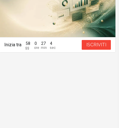
58
0
27
3
Inizia tra
ISCRIVITI