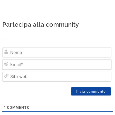
Partecipa alla community
N
Em
Sit
we
1
COMMENTO