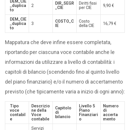
DEM_CIE
DIR_SEGR
Diritti fissi
_duplica
2
9,90 €
_CIE
per CIE
to
DEM_CIE
COSTO_C
Costo
_duplica
3
16,79 €
IE
della CIE
to
Mappatura che deve infine essere completata,
riportando per ciascuna voce contabile anche le
informazioni da utilizzare a livello di contabilità: i
capitoli di bilancio (scendendo fino al quinto livello
del piano finanziario) e/o il numero di accertamento
previsto (che tipicamente varia a inizio di ogni anno):
Tipo
Descrizio
Livello 5
Numero
Capitolo
voce
ne della
Piano
di
di
contabil
Voce
Finanziari
accerta
bilancio
e
contabile
o
mento
Servizi