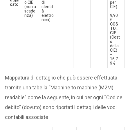
o CIE
di
per
cato
(non a
identit
CIE)
scade
à
–
nza)
elettro
9,90
nica)
€
COS
TO_
CIE
(Cost
o
della
CIE)
–
16,7
9 €
Mappatura di dettaglio che può essere effettuata
tramite una tabella “Machine to machine (M2M)
readable” come la seguente, in cui per ogni “Codice
debito” (dovuto) sono riportati i dettagli delle voci
contabili associate