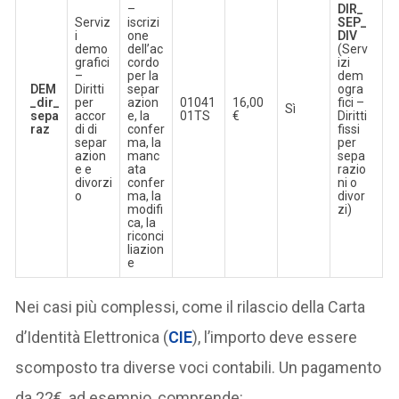
–
DIR_
Serviz
iscrizi
SEP_
i
one
DIV
demo
dell’ac
(Serv
grafici
cordo
izi
–
per la
dem
DEM
Diritti
separ
ogra
_dir_
per
azion
01041
16,00
fici –
Sì
sepa
accor
e, la
01TS
€
Diritti
raz
di di
confer
fissi
separ
ma, la
per
azion
manc
sepa
e e
ata
razio
divorzi
confer
ni o
o
ma, la
divor
modifi
zi)
ca, la
riconci
liazion
e
Nei casi più complessi, come il rilascio della Carta
d’Identità Elettronica (
CIE
), l’importo deve essere
scomposto tra diverse voci contabili. Un pagamento
da 22€, ad esempio, comprende: