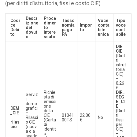
(per diritti d’istruttoria, fissi e costo CIE)
Descr
Proce
Codi
Tasso
Voce
Tipo
izione
dimen
ce
nomia
Impor
conta
voce
del
to
Debi
pago
to
bile
cont
dovut
intere
to
PA
unica
abile
o
ssato
DIR_
CIE
(Dirit
ti
istrut
toria
CIE)
–
0,26
€
Richie
DIR_
Serviz
sta di
SEG
i
emissi
R_CI
demo
one
E
DEM
grafici
della
(Dirit
_CIE
–
CIE
01041
22,00
ti
_
Rilasci
No
(Carta
00TS
€
fissi
rilas
o CIE
di
per
cio
(nuov
identit
CIE)
a o a
à
–
scade