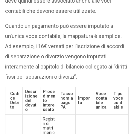
deve quindi essere associato anche alle voci
contabili che devono essere utilizzate.
Quando un pagamento può essere imputato a
un’unica voce contabile, la mappatura è semplice.
Ad esempio, i 16€ versati per l’iscrizione di accordi
di separazione o divorzio vengono imputati
interamente al capitolo di bilancio collegato ai “diritti
fissi per separazioni o divorzi”.
Descr
Proce
Codi
Tasso
Voce
Tipo
izione
dimen
ce
nomia
Impor
conta
voce
del
to
Debi
pago
to
bile
cont
dovut
intere
to
PA
unica
abile
o
ssato
Regist
ri di
matri
monio