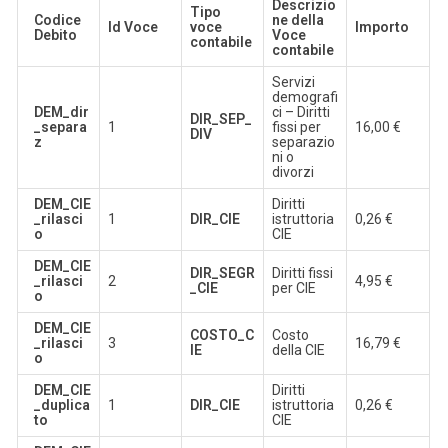
Descrizio
Tipo
Codice
ne della
Id Voce
voce
Importo
Debito
Voce
contabile
contabile
Servizi
demografi
DEM_dir
ci – Diritti
DIR_SEP_
_separa
1
fissi per
16,00 €
DIV
z
separazio
ni o
divorzi
DEM_CIE
Diritti
_rilasci
1
DIR_CIE
istruttoria
0,26 €
o
CIE
DEM_CIE
DIR_SEGR
Diritti fissi
_rilasci
2
4,95 €
_CIE
per CIE
o
DEM_CIE
COSTO_C
Costo
_rilasci
3
16,79 €
IE
della CIE
o
DEM_CIE
Diritti
_duplica
1
DIR_CIE
istruttoria
0,26 €
to
CIE