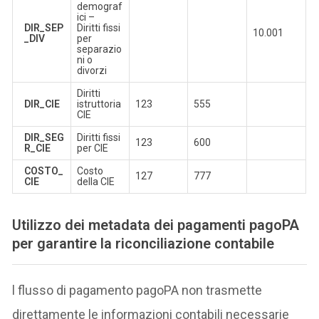
demograf
ici –
DIR_SEP
Diritti fissi
10.001
_DIV
per
separazio
ni o
divorzi
Diritti
DIR_CIE
istruttoria
123
555
CIE
DIR_SEG
Diritti fissi
123
600
R_CIE
per CIE
COSTO_
Costo
127
777
CIE
della CIE
Utilizzo dei metadata dei pagamenti pagoPA
per garantire la riconciliazione contabile
l flusso di pagamento pagoPA non trasmette
direttamente le informazioni contabili necessarie