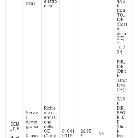
elettro
4,95
nza)
nica)
€
COS
TO_
CIE
(Cost
o
della
CIE)
–
16,7
9 €
DIR_
CIE
(Dirit
ti
istrut
toria
CIE)
–
0,26
€
Richie
DIR_
Serviz
sta di
SEG
i
emissi
R_CI
demo
one
E
DEM
grafici
della
(Dirit
_CIE
–
CIE
01041
26,95
ti
_
No
Rilasci
(Carta
00TS
€
fissi
dupli