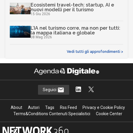
Ecosistemi travel-tech: startup, AI e
nuovi modelli per il turismo
15 Giu 2026
L’IA nel turismo corre, ma non per tutti:
la mappa italiana e globale
08 Mag 2026
Vedi tutti gli approfondimenti >
Seguici
About
Autori
Tags
Rss Feed
Privacy e Cookie Policy
Terms&Conditions Contenuti Specialistici
Cookie Center