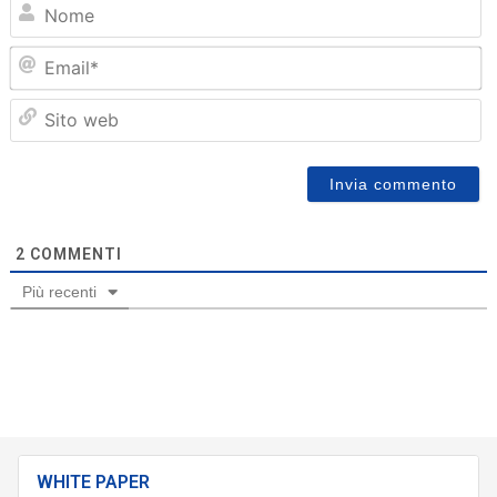
N
Em
Sit
we
2
COMMENTI
Più recenti
WHITE PAPER