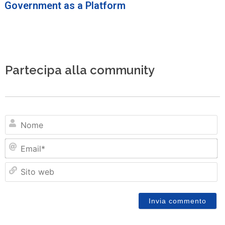
Government as a Platform
Partecipa alla community
N
Em
Si
w