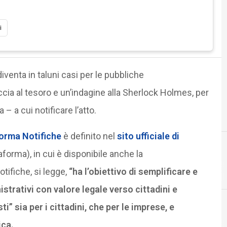
i
iventa in taluni casi per le pubbliche
cia al tesoro e un’indagine alla Sherlock Holmes, per
 – a cui notificare l’atto.
orma Notifiche
è definito nel
sito ufficiale di
aforma), in cui è disponibile anche la
C
CIE
tifiche, si legge,
“ha l’obiettivo di semplificare e
istrativi con valore legale verso cittadini e
” sia per i cittadini, che per le imprese, e
ica.
C