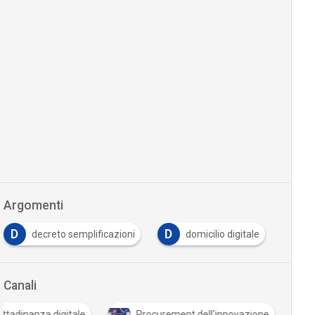
Argomenti
D
D
F
decreto semplificazioni
domicilio digitale
Canali
ittadinanza digitale
Procurement dell'innovazione