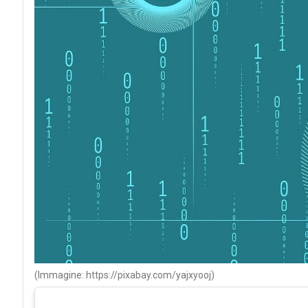
(Immagine: https://pixabay.com/yajxyooj)