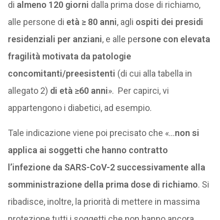
di
almeno 120 giorni
dalla prima dose di richiamo,
alle persone di
età ≥ 80 anni
, agli
ospiti dei presidi
residenziali
per anziani
, e alle pe
rsone con elevata
fragilità motivata da patologie
concomitanti/preesistenti
(di cui alla tabella in
allegato 2)
di età ≥60 anni
». Per capirci, vi
appartengono i diabetici, ad esempio.
Tale indicazione viene poi precisato che «…
non si
applica ai soggetti che hanno contratto
l’infezione da SARS-CoV-2 successivamente alla
somministrazione della prima dose di richiamo
. Si
ribadisce, inoltre, la priorità di mettere in massima
protezione tutti i soggetti che non hanno ancora