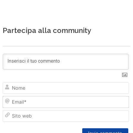
Partecipa alla community
N
Em
Sit
we