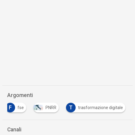
Argomenti
F
T
fse
PNRR
trasformazione digitale
Canali